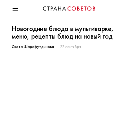
Красота
Новогодние блюда в мультиварке,
Мода
меню, рецепты блюд на новый год
Звезды
Гороскопы
Света Шарафутдинова
22 сентября
Здоровье
Психология
Хобби
Разное
Праздники