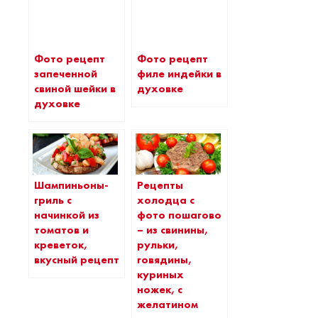
Фото рецепт
Фото рецепт
запеченной
филе индейки в
свиной шейки в
духовке
духовке
Шампиньоны-
Рецепты
гриль с
холодца с
начинкой из
фото пошагово
томатов и
– из свинины,
креветок,
рульки,
вкусный рецепт
говядины,
куриных
ножек, с
желатином