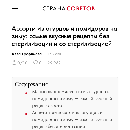
Красота
Ассорти из огурцов и помидоров на
Мода
зиму: самые вкусные рецепты без
Звезды
стерилизации и со стерилизацией
Гороскопы
Здоровье
Алла Трофимова
13 июля
Психология
0/10
0
962
Хобби
Разное
Содержание
Праздники
Маринованное ассорти из огурцов и
помидоров на зиму — самый вкусный
рецепт с фото
Аппетитное ассорти из огурцов и
помидоров на зиму — самый вкусный
рецепт без стерилизации