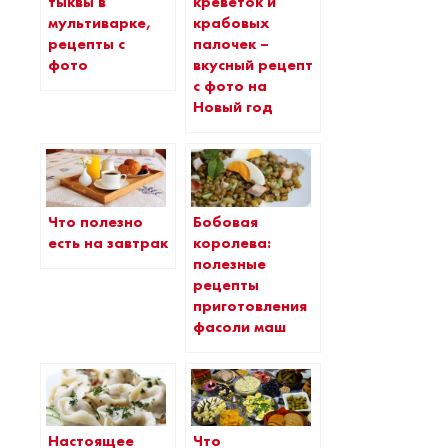
тыквы в
креветок и
мультиварке,
крабовых
рецепты с
палочек –
фото
вкусный рецепт
с фото на
Новый год
Что полезно
Бобовая
есть на завтрак
королева:
полезные
рецепты
приготовления
фасоли маш
Что
Настоящее