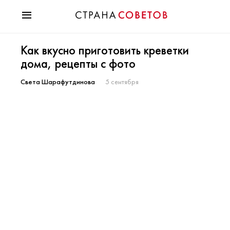
Красота
Как вкусно приготовить креветки
Мода
дома, рецепты с фото
Звезды
Гороскопы
Света Шарафутдинова
5 сентября
Здоровье
Психология
Хобби
Разное
Праздники