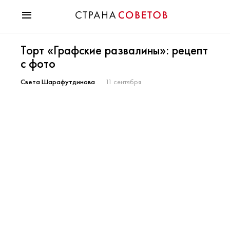
Красота
Торт «Графские развалины»: рецепт
Мода
с фото
Звезды
Гороскопы
Света Шарафутдинова
11 сентября
Здоровье
Психология
Хобби
Разное
Праздники