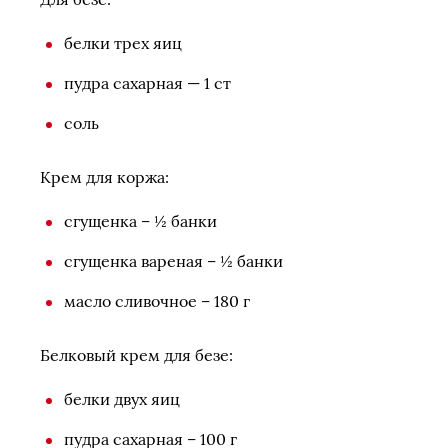
белки трех яиц
пудра сахарная — 1 ст
соль
Крем для коржа:
сгущенка – ½ банки
сгущенка вареная – ½ банки
масло сливочное – 180 г
Белковый крем для безе:
белки двух яиц
пудра сахарная – 100 г