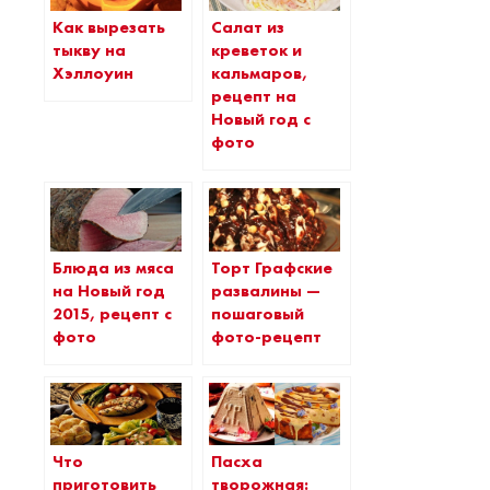
Как вырезать
Салат из
тыкву на
креветок и
Хэллоуин
кальмаров,
рецепт на
Новый год с
фото
Блюда из мяса
Торт Графские
на Новый год
развалины —
2015, рецепт с
пошаговый
фото
фото-рецепт
Что
Пасха
приготовить
творожная: