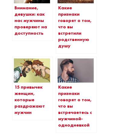
Внимание,
Какие
девушки: как
признаки
нас мужчины
говорят о том,
проверяют на
что вы
доступность
встретили
родственную
душу
15 привычек
Какие
женщин,
признаки
которые
говорят о том,
раздражают
что вы
мужчин
встречаетесь с
мужчиной-
однодневкой