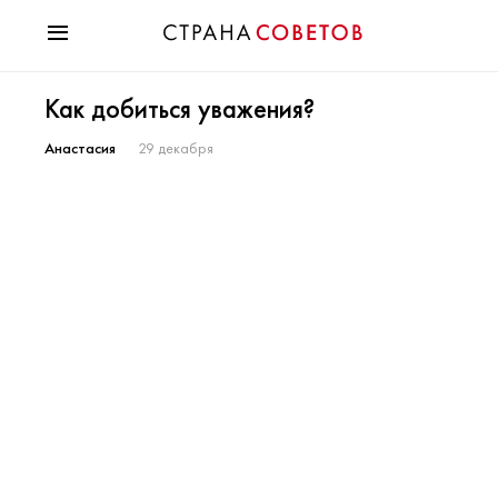
Красота
Как добиться уважения?
Мода
Звезды
Анастасия
29 декабря
Гороскопы
Здоровье
Психология
Хобби
Разное
Праздники