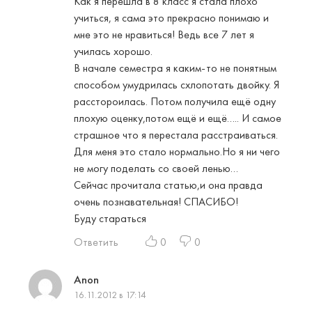
Как я перешла в 8 класс я стала плохо
учиться, я сама это прекрасно понимаю и
мне это не нравиться! Ведь все 7 лет я
училась хорошо.
В начале семестра я каким-то не понятным
способом умудрилась схлопотать двойку. Я
расстороилась. Потом получила ещё одну
плохую оценку,потом ещё и ещё….. И самое
страшное что я перестала расстраиваться.
Для меня это стало нормально.Но я ни чего
не могу поделать со своей ленью…
Сейчас прочитала статью,и она правда
очень познавательная! СПАСИБО!
Буду стараться
Ответить
0
0
Anon
16.11.2012 в 17:14