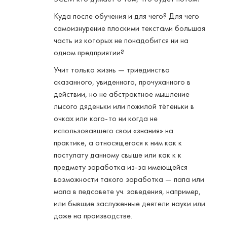
Куда после обучения и для чего? Для чего
самоизнурение плоскими текстами большая
часть из которых не понадобится ни на
одном предприятии?
Учит только жизнь — триединство
сказанного, увиденного, прочуханного в
действии, но не абстрактное мышление
лысого дяденьки или пожилой тётеньки в
очках или кого-то ни когда не
использовавшего свои «знания» на
практике, а относящегося к ним как к
постулату данному свыше или как к к
предмету заработка из-за имеющейся
возможности такого заработка — папа или
мапа в педсовете уч. заведения, например,
или бывшие заслуженные деятели науки или
даже на производстве.