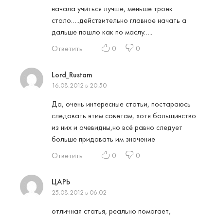
начала учиться лучше, меньше троек
стало…..действительно главное начать а
дальше пошло как по маслу…..
Ответить
0
0
Lord_Rustam
16.08.2012 в 20:50
Да, очень интересные статьи, постараюсь
следовать этим советам, хотя большинство
из них и очевидны,но всё равно следует
больше придавать им значение
Ответить
0
0
ЦАРЬ
25.08.2012 в 06:02
отличная статья, реально помогает,