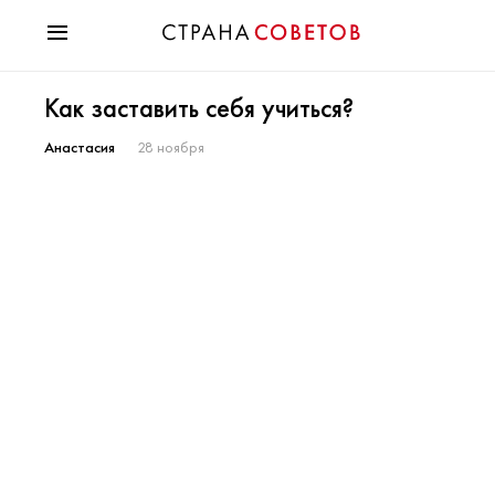
Красота
Как заставить себя учиться?
Мода
Звезды
Анастасия
28 ноября
Гороскопы
Здоровье
Психология
Хобби
Разное
Праздники