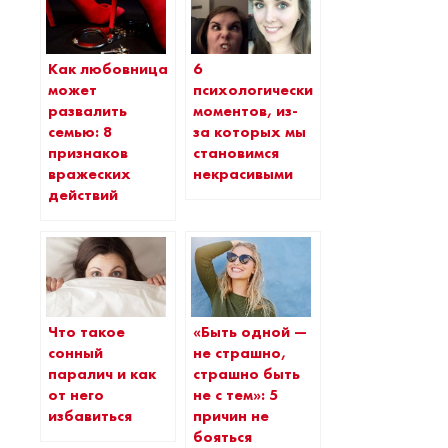
Как любовница
6
может
психологических
развалить
моментов, из-
семью: 8
за которых мы
признаков
становимся
вражеских
некрасивыми
действий
Что такое
«Быть одной —
сонный
не страшно,
паралич и как
страшно быть
от него
не с тем»: 5
избавиться
причин не
бояться