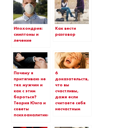
Ипохондрия:
Как вести
симптомы и
разговор
лечение
Почему я
6
притягиваю не
доказательств,
тех мужчин и
что вы
как с этим
счастливы,
бороться?
даже если
Теория Юнга и
считаете себя
советы
несчастным
психоаналитика