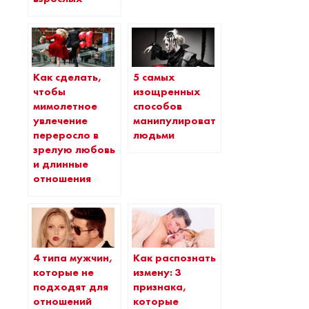
Как сделать,
5 самых
чтобы
изощренных
мимолетное
способов
увлечение
манипулировать
переросло в
людьми
зрелую любовь
и длинные
отношения
4 типа мужчин,
Как распознать
которые не
измену: 3
подходят для
признака,
отношений
которые