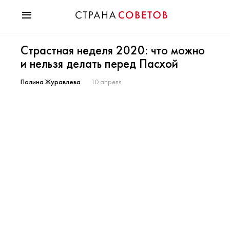
Красота
Страстная неделя 2020: что можно
Мода
и нельзя делать перед Пасхой
Звезды
Гороскопы
Полина Журавлева
10 апреля
Здоровье
Психология
Хобби
Разное
Праздники