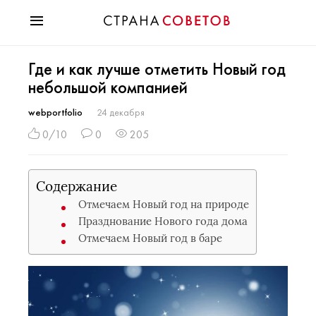
Красота
Где и как лучше отметить Новый год
Мода
небольшой компанией
Звезды
Гороскопы
webportfolio
24 декабря
Здоровье
0/10
0
205
Психология
Хобби
Содержание
Разное
Отмечаем Новый год на природе
Праздники
Празднование Нового года дома
Отмечаем Новый год в баре