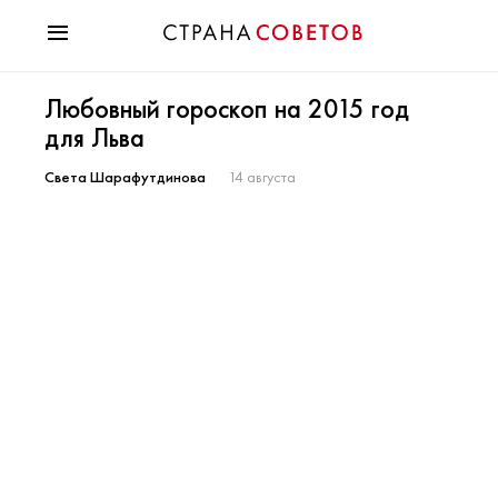
Красота
Любовный гороскоп на 2015 год
Мода
для Льва
Звезды
Гороскопы
Света Шарафутдинова
14 августа
Здоровье
Психология
Хобби
Разное
Праздники