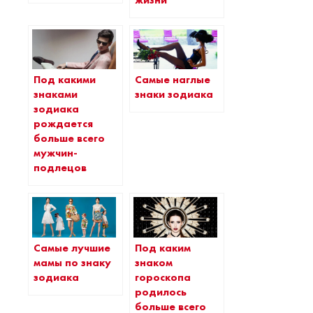
Под какими
Самые наглые
знаками
знаки зодиака
зодиака
рождается
больше всего
мужчин-
подлецов
Самые лучшие
Под каким
мамы по знаку
знаком
зодиака
гороскопа
родилось
больше всего