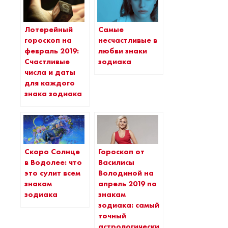
Лотерейный
Самые
гороскоп на
несчастливые в
февраль 2019:
любви знаки
Счастливые
зодиака
числа и даты
для каждого
знака зодиака
Скоро Солнце
Гороскоп от
в Водолее: что
Василисы
это сулит всем
Володиной на
знакам
апрель 2019 по
зодиака
знакам
зодиака: самый
точный
астрологический