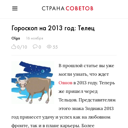
Красота
Гороскоп на 2013 год: Телец
Мода
Звезды
Olga
16 ноября
Гороскопы
0/10
0
55
Здоровье
Психология
В прошлой статье вы уже
Хобби
могли узнать, что ждет
Разное
Овнов
в 2013 году. Теперь
Праздники
же пришел черед
Тельцов. Представителям
этого знака Зодиака 2013
год принесет удачу и успех как на любовном
фронте, так и в плане карьеры. Более