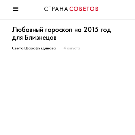
Красота
Любовный гороскоп на 2015 год
Мода
для Близнецов
Звезды
Гороскопы
Света Шарафутдинова
14 августа
Здоровье
Психология
Хобби
Разное
Праздники