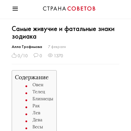
Красота
Самые живучие и фатальные знаки
Мода
зодиака
Звезды
Гороскопы
Алла Трофимова
7 февраля
Здоровье
0/10
0
1370
Психология
Хобби
Содержание
Разное
Овен
Праздники
Телец
Близнецы
Рак
Лев
Дева
Весы