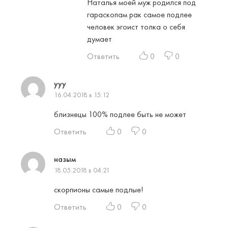
Наталья моей муж родился под
гараскопам рак самое подлее
человек эгоист толка о себя
думает
Ответить
0
0
yyy
16.04.2018 в 15:12
близнецы 100% подлее быть не может
Ответить
0
0
назым
18.05.2018 в 04:21
скорпионы самые подлые!
Ответить
0
0