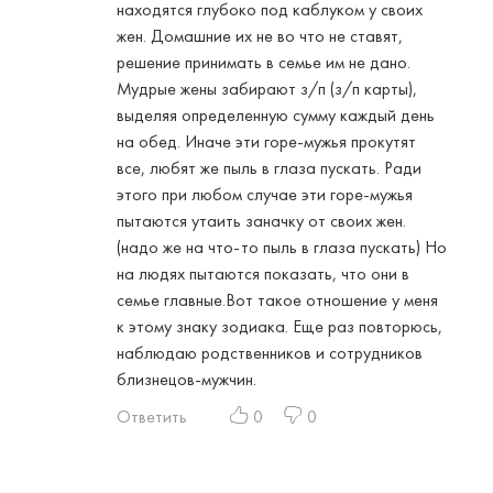
находятся глубоко под каблуком у своих
жен. Домашние их не во что не ставят,
решение принимать в семье им не дано.
Мудрые жены забирают з/п (з/п карты),
выделяя определенную сумму каждый день
на обед. Иначе эти горе-мужья прокутят
все, любят же пыль в глаза пускать. Ради
этого при любом случае эти горе-мужья
пытаются утаить заначку от своих жен.
(надо же на что-то пыль в глаза пускать) Но
на людях пытаются показать, что они в
семье главные.Вот такое отношение у меня
к этому знаку зодиака. Еще раз повторюсь,
наблюдаю родственников и сотрудников
близнецов-мужчин.
Ответить
0
0