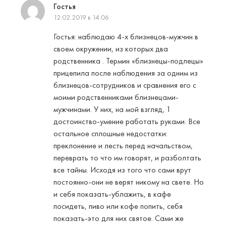
Гостья
12.02.2019 в 14:06
Гостья: наблюдаю 4-х близнецов-мужчин в
своем окружении, из которых два
родственника . Термин «близнецы-подлецы»
прицепила после наблюдения за одним из
близнецов-сотрудников и сравнения его с
моими родственниками близнецами-
мужчинами. У них, на мой взгляд, 1
достоинство-умение работать руками. Все
остальное сплошные недостатки:
преклонение и лесть перед начальством,
переврать то что им говорят, и разболтать
все тайны. Исходя из того что сами врут
постоянно-они не верят никому на свете. Но
и себя показать-ублажить, в кафе
посидеть, пиво или кофе попить, себя
показать-это для них святое. Сами же