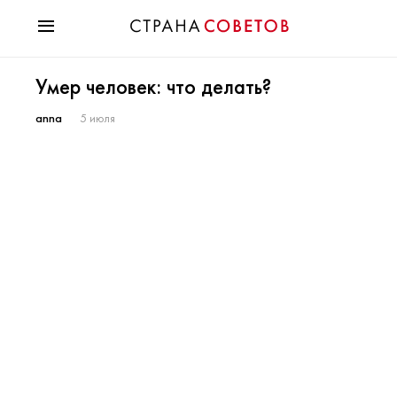
Красота
Умер человек: что делать?
Мода
Звезды
anna
5 июля
Гороскопы
Здоровье
Психология
Хобби
Разное
Праздники