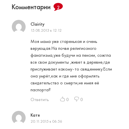
Комментарии
2
Clairity
15.08.2013 в 12:12
Моя мама уже старенькая и очень
верующая.На почве религиозного
фанатизма,уже будучи на пенсии, сожгла
все свои документы ,живет в деревне,где
прислуживает какому-то священнику.Если
она умрёт,как и где мне оформлять
свидетельство о смерти,не имея её
паспорта?
Ответить
0
0
Катя
20.11.2015 в 06:56