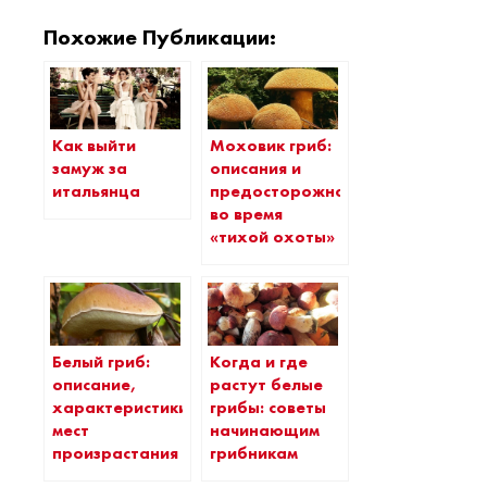
Похожие Публикации:
Как выйти
Моховик гриб:
замуж за
описания и
итальянца
предосторожности
во время
«тихой охоты»
Белый гриб:
Когда и где
описание,
растут белые
характеристики
грибы: советы
мест
начинающим
произрастания
грибникам