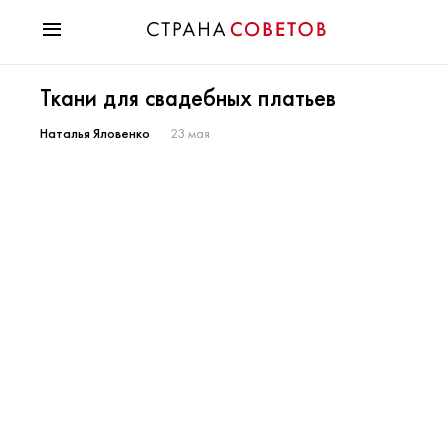
Красота
Ткани для свадебных платьев
Мода
Звезды
Наталья Яловенко
23 мая
Гороскопы
Здоровье
Психология
Хобби
Разное
Праздники