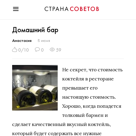
Красота
Домашний бар
Мода
Звезды
Анастасия
8 июня
Гороскопы
0/10
0
59
Здоровье
Психология
Не секрет, что стоимость
Хобби
коктейля в ресторане
Разное
превышает его
Праздники
настоящую стоимость.
Хорошо, когда попадется
толковый бармен и
сделает качественный вкусный коктейль,
который будет содержать все нужные