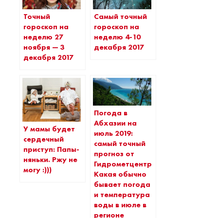
Точный
Самый точный
гороскоп на
гороскоп на
неделю 27
неделю 4-10
ноября — 3
декабря 2017
декабря 2017
Погода в
Абхазии на
У мамы будет
июль 2019:
сердечный
самый точный
приступ: Папы-
прогноз от
няньки. Ржу не
Гидрометцентра.
могу :)))
Какая обычно
бывает погода
и температура
воды в июле в
регионе