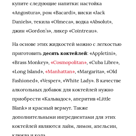
купите следующие напитки: настойка
«Angostura», ром «Bacardi», виски «Jack
Daniels», текила «Olmeca», водка «Absolut»,
джин «Gordon’s», ликер «Cointreau».
На основе этих жидкостей можно с легкостью
приготовить
десять коктейлей
: «Appletini»,
«Brass Monkey»,
«Cosmopolitan»
, «Cuba Libre»,
«Long Island»,
«Manhattan»
, «Margarita», «Old
Fashioned», «Vesper», «White Lady». В качестве
алкогольных добавок для коктейлей нужно
приобрести «Кальвадос», аперитив «Little
Blank» и красный вермут. Также
дополнительными ингредиентами для этих
коктейлей являются лайм, лимон, апельсин,
клюква и кола.