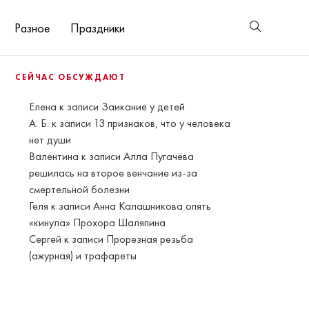
Разное
Праздники
СЕЙЧАС ОБСУЖДАЮТ
Елена
к записи
Заикание у детей
А. Б.
к записи
13 признаков, что у человека
нет души
Валентина
к записи
Алла Пугачёва
решилась на второе венчание из-за
смертельной болезни
Геля
к записи
Анна Калашникова опять
«кинула» Прохора Шаляпина
Сергей
к записи
Прорезная резьба
(ажурная) и трафареты