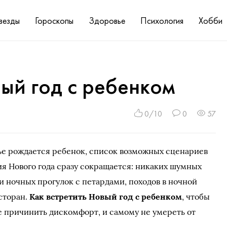
везды
Гороскопы
Здоровье
Психология
Хобби
вый год с ребенком
0/10
0
57
ье рождается ребенок, список возможных сценариев
я Нового года сразу сокращается: никаких шумных
и ночных прогулок с петардами, походов в ночной
сторан.
Как встретить Новый год с ребенком
, чтобы
 причинить дискомфорт, и самому не умереть от