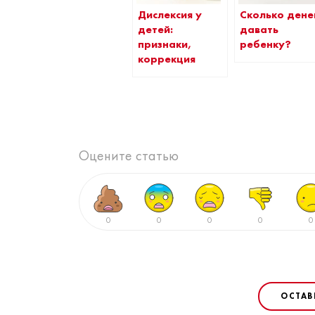
Дислексия у
Сколько дене
детей:
давать
признаки,
ребенку?
коррекция
Оцените статью
0
0
0
0
0
ОСТАВ