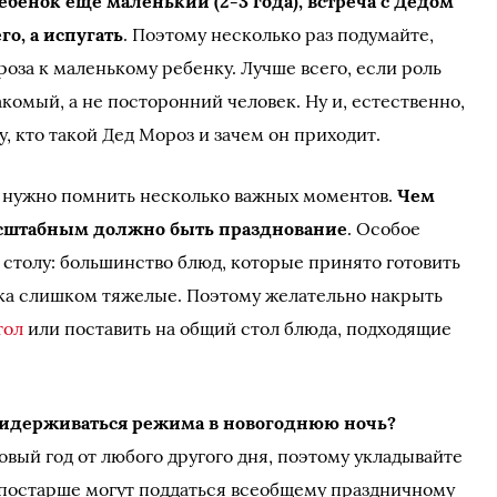
ебенок еще маленький (2-3 года), встреча с Дедом
о, а испугать
. Поэтому несколько раз подумайте,
оза к маленькому ребенку. Лучше всего, если роль
комый, а не посторонний человек. Ну и, естественно,
, кто такой Дед Мороз и зачем он приходит.
, нужно помнить несколько важных моментов.
Чем
асштабным должно быть празднование
. Особое
столу: большинство блюд, которые принято готовить
нка слишком тяжелые. Поэтому желательно накрыть
тол
или поставить на общий стол блюда, подходящие
придерживаться режима в новогоднюю ночь?
вый год от любого другого дня, поэтому укладывайте
и постарше могут поддаться всеобщему праздничному