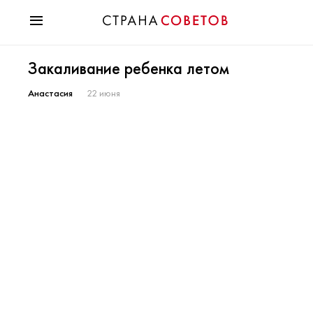
Красота
Закаливание ребенка летом
Мода
Звезды
Анастасия
22 июня
Гороскопы
Здоровье
Психология
Хобби
Разное
Праздники