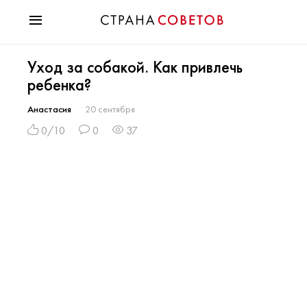
Красота
Уход за собакой. Как привлечь
Мода
ребенка?
Звезды
Гороскопы
Анастасия
20 сентября
Здоровье
0/10
0
37
Психология
Хобби
Разное
Праздники