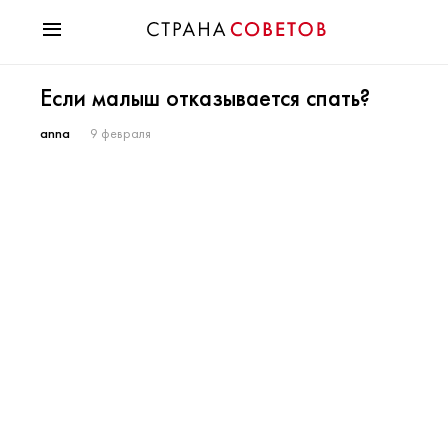
Красота
Если малыш отказывается спать?
Мода
Звезды
anna
9 февраля
Гороскопы
Здоровье
Психология
Хобби
Разное
Праздники