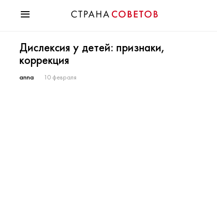
Красота
Дислексия у детей: признаки,
Мода
коррекция
Звезды
Гороскопы
anna
10 февраля
Здоровье
Психология
Хобби
Разное
Праздники