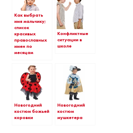
Как выбрать
имя мальчику;
список
Конфликтные
красивых
ситуации в
православных
школе
имен по
месяцам
Новогодний
Новогодний
костюм божьей
костюм
коровки
мушкетера