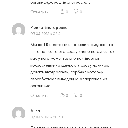
организм,хороший энетросгель
Ответить
0
0
Ирина Викторовна
05.05.2013 в 02:51
Мы на ГВ и естественно если я съедаю что
— то не то, то это сразу видно на сыне, так
как у него моментально начинается
покраснение на щечках. я сразу начинаю
давать энтеросгель, сорбент который
способствует выведению аллергенов из
организма.
Ответить
0
0
Alisa
09.05.2013 в 20:53
Поддерживаю предыдущие высказывания