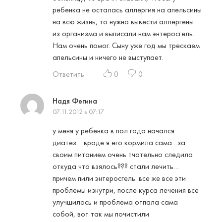
ребенка не осталась аллергия на апельсины
на всю жизнь, то нужно вывести аллергены
из организма и выписали нам энтеросгель.
Нам очень помог. Сыну уже год мы трескаем
апельсины и ничего не выступает.
Ответить
0
0
Надя Фегина
07.11.2012 в 07:17
у меня у ребенка в пол года начался
диатез… вроде я его кормила сама…за
своим питанием очень тчательно следила
откуда что взялось??? стали лечить…
причем пили энтеросгель. все же все эти
проблемы изнутри, после курса лечения все
улучшилось и проблема отпала сама
собой, вот так мы почистили