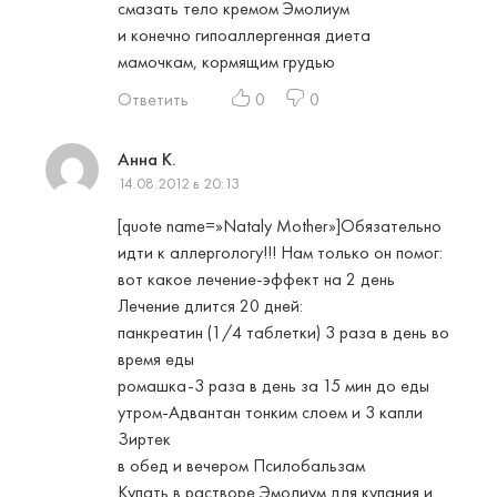
смазать тело кремом Эмолиум
и конечно гипоаллергенная диета
мамочкам, кормящим грудью
Ответить
0
0
Анна К.
14.08.2012 в 20:13
[quote name=»Nataly Mother»]Обязательно
идти к аллергологу!!! Нам только он помог:
вот какое лечение-эффект на 2 день
Лечение длится 20 дней:
панкреатин (1/4 таблетки) 3 раза в день во
время еды
ромашка-3 раза в день за 15 мин до еды
утром-Адвантан тонким слоем и 3 капли
Зиртек
в обед и вечером Псилобальзам
Купать в растворе Эмолиум для купания и