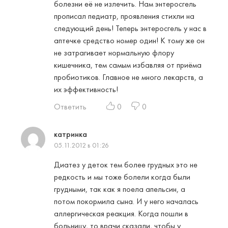
болезни её не излечить. Нам энтеросгель
прописал педиатр, проявления стихли на
следующий день! Теперь энтеросгель у нас в
аптечке средство номер один! К тому же он
не затрагивает нормальную флору
кишечника, тем самым избавляя от приёма
пробиотиков. Главное не много лекарств, а
их эффективность!
Ответить
0
0
катринка
05.11.2012 в 01:26
Диатез у деток тем более грудных это не
редкость и мы тоже болели когда были
грудными, так как я поела апельсин, а
потом покормила сына. И у него началась
аллергическая реакция. Когда пошли в
больницу, то врачи сказали, чтобы у