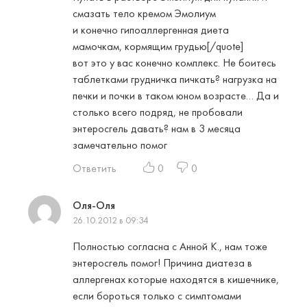
смазать тело кремом Эмолиум
и конечно гипоаллергенная диета
мамочкам, кормящим грудью[/quote]
вот это у вас конечно комплекс. Не боитесь
таблетками грудничка пичкать? нагрузка на
печки и почки в таком юном возрасте… Да и
столько всего подряд, не пробовали
энтеросгель давать? нам в 3 месяца
замечательно помог
Ответить
0
0
Оля-Оля
26.10.2012 в 09:34
Полностью согласна с Анной К., нам тоже
энтеросгель помог! Причина диатеза в
аллергенах которые находятся в кишечнике,
если бороться только с симптомами