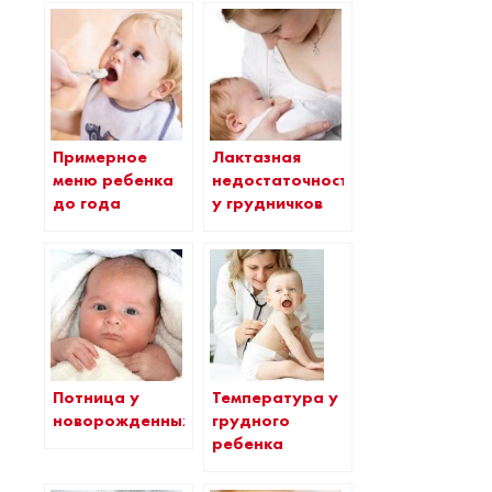
Примерное
Лактазная
меню ребенка
недостаточность
до года
у грудничков
Температура у
Потница у
грудного
новорожденных
ребенка