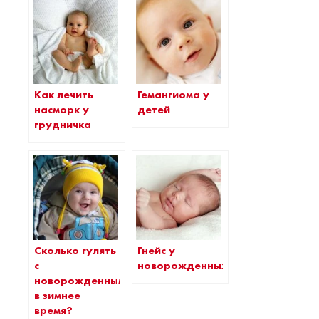
Как лечить
Гемангиома у
насморк у
детей
грудничка
Сколько гулять
Гнейс у
с
новорожденных
новорожденным
в зимнее
время?