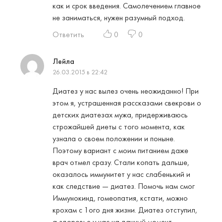
как и срок введения. Самолечением главное
не заниматься, нужен разумный подход.
Ответить
0
0
Лейла
26.03.2015 в 22:42
Диатез у нас вылез очень неожиданно! При
этом я, устрашенная рассказами свекрови о
детских диатезах мужа, придерживаюсь
строжайшей диеты с того момента, как
узнала о своем положении и поныне.
Поэтому вариант с моим питанием даже
врач отмел сразу. Стали копать дальше,
оказалось иммунитет у нас слабенький и
как следствие — диатез. Помочь нам смог
Иммунокинд, гомеопатия, кстати, можно
крохам с 1ого дня жизни. Диатез отступил,
а здоровье у нас на данный момент