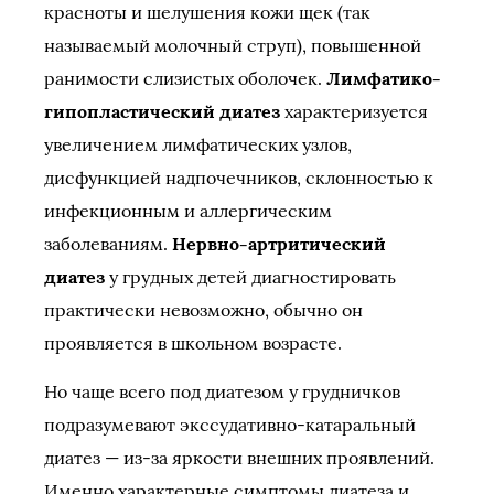
красноты и шелушения кожи щек (так
называемый молочный струп), повышенной
ранимости слизистых оболочек.
Лимфатико-
гипопластический диатез
характеризуется
увеличением лимфатических узлов,
дисфункцией надпочечников, склонностью к
инфекционным и аллергическим
заболеваниям.
Нервно-артритический
диатез
у грудных детей диагностировать
практически невозможно, обычно он
проявляется в школьном возрасте.
Но чаще всего под диатезом у грудничков
подразумевают экссудативно-катаральный
диатез — из-за яркости внешних проявлений.
Именно характерные симптомы диатеза и