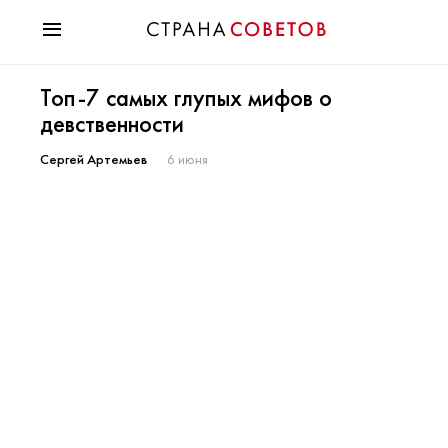
Красота
Топ-7 самых глупых мифов о
Мода
девственности
Звезды
Гороскопы
Сергей Артемьев
6 июня
Здоровье
Психология
Хобби
Разное
Праздники