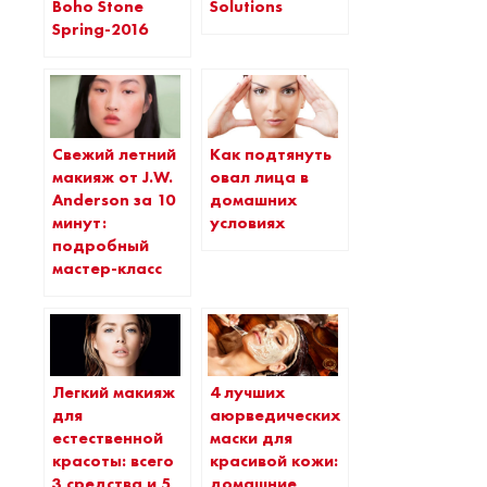
Solutions
Boho Stone
Spring-2016
Свежий летний
Как подтянуть
макияж от J.W.
овал лица в
Anderson за 10
домашних
минут:
условиях
подробный
мастер-класс
Легкий макияж
4 лучших
для
аюрведических
естественной
маски для
красоты: всего
красивой кожи:
3 средства и 5
домашние