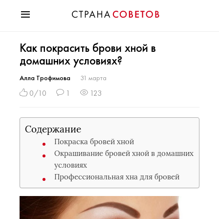
Красота
Как покрасить брови хной в
Мода
домашних условиях?
Звезды
Гороскопы
Алла Трофимова
31 марта
Здоровье
0/10
1
123
Психология
Хобби
Содержание
Разное
Покраска бровей хной
Праздники
Окрашивание бровей хной в домашних
условиях
Профессиональная хна для бровей