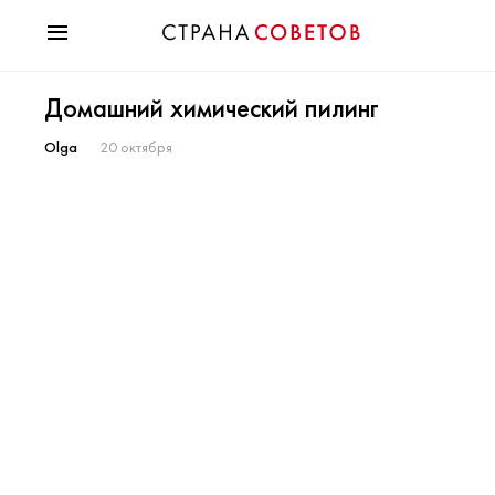
Красота
Домашний химический пилинг
Мода
Звезды
Olga
20 октября
Гороскопы
Здоровье
Психология
Хобби
Разное
Праздники