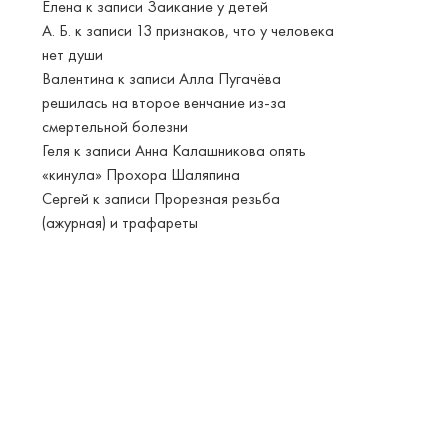
Елена
к записи
Заикание у детей
А. Б.
к записи
13 признаков, что у человека
нет души
Валентина
к записи
Алла Пугачёва
решилась на второе венчание из-за
смертельной болезни
Геля
к записи
Анна Калашникова опять
«кинула» Прохора Шаляпина
Сергей
к записи
Прорезная резьба
(ажурная) и трафареты