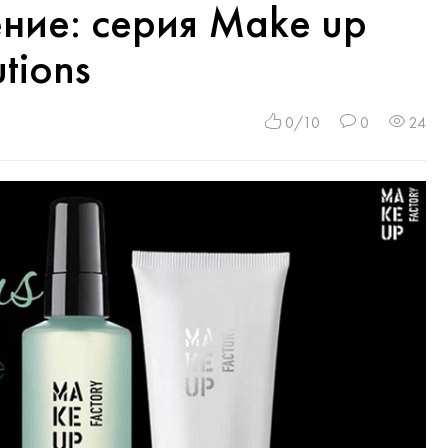
ние: серия Make up
utions
0/10
0
24