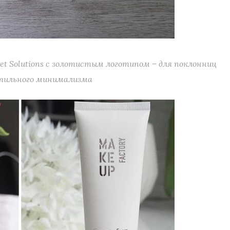
et Solutions с золотистым логотипом – для поклонниц
тильного минимализма