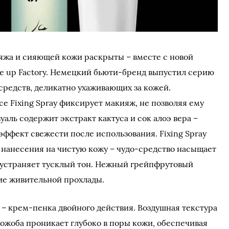
яжа и сияющей кожи раскрыты – вместе с новой
ake up Factory. Немецкий бьюти-бренд выпустил серию
 средств, деликатно ухаживающих за кожей.
e Fixing Spray фиксирует макияж, не позволяя ему
уаль содержит экстракт кактуса и сок алоэ вера –
ффект свежести после использования. Fixing Spray
 нанесения на чистую кожу – чудо-средство насыщает
и устраняет тусклый тон. Нежный грейпфрутовый
ие живительной прохлады.
– крем-пенка двойного действия. Воздушная текстура
ожоба проникает глубоко в поры кожи, обеспечивая