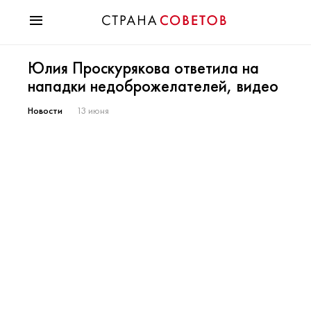
Красота
Юлия Проскурякова ответила на
Мода
нападки недоброжелателей, видео
Звезды
Гороскопы
Новости
13 июня
Здоровье
Психология
Хобби
Разное
Праздники