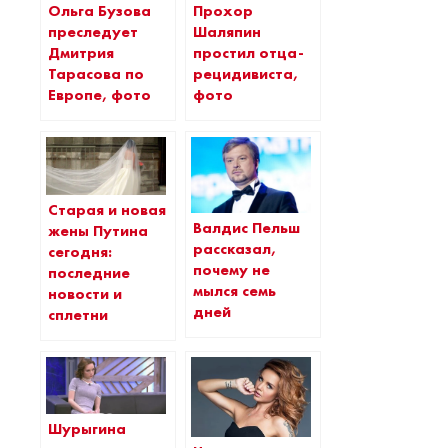
Ольга Бузова
Прохор
преследует
Шаляпин
Дмитрия
простил отца-
Тарасова по
рецидивиста,
Европе, фото
фото
Старая и новая
Валдис Пельш
жены Путина
рассказал,
сегодня:
почему не
последние
мылся семь
новости и
дней
сплетни
Шурыгина