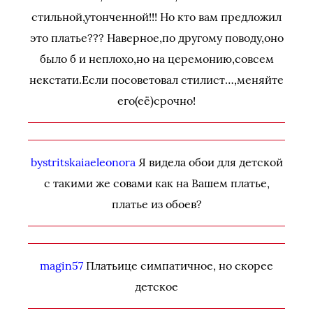
стильной,утонченной!!! Но кто вам предложил
это платье??? Наверное,по другому поводу,оно
было б и неплохо,но на церемонию,совсем
некстати.Если посоветовал стилист…,меняйте
его(её)срочно!
bystritskaiaeleonora
Я видела обои для детской
с такими же совами как на Вашем платье,
платье из обоев?
magin57
Платьице симпатичное, но скорее
детское