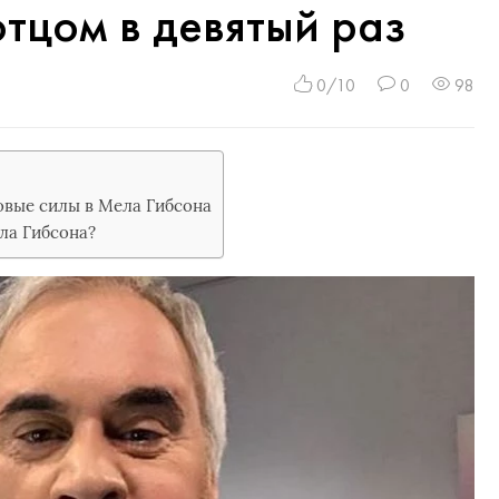
отцом в девятый раз
0/10
0
98
овые силы в Мела Гибсона
ла Гибсона?