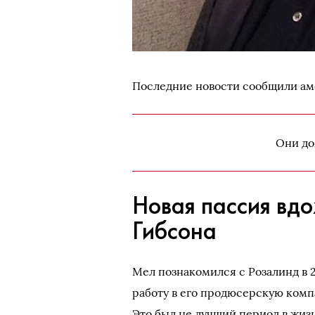
Последние новости сообщили а
Они до
Новая пассия вд
Гибсона
Мел познакомился с Розалинд в 
работу в его продюсерскую компа
Это был не лучший период в жизн