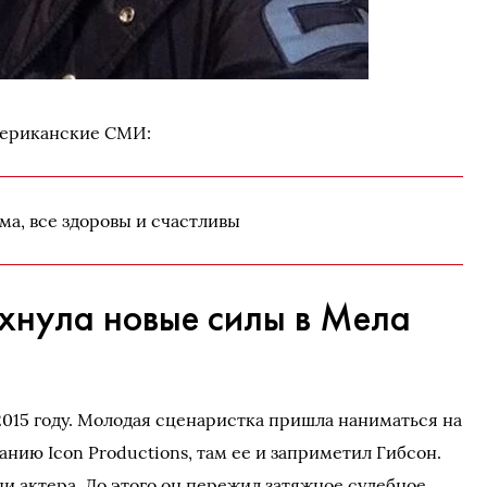
мериканские СМИ:
ма, все здоровы и счастливы
охнула новые силы в Мела
2015 году. Молодая сценаристка пришла наниматься на
нию Icon Productions, там ее и заприметил Гибсон.
и актера. До этого он пережил затяжное судебное