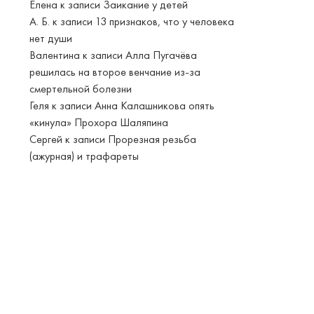
Елена
к записи
Заикание у детей
А. Б.
к записи
13 признаков, что у человека
нет души
Валентина
к записи
Алла Пугачёва
решилась на второе венчание из-за
смертельной болезни
Геля
к записи
Анна Калашникова опять
«кинула» Прохора Шаляпина
Сергей
к записи
Прорезная резьба
(ажурная) и трафареты