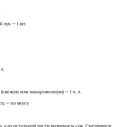
.
 лук — 1 шт.
л.
(свежую или замороженную) — 1 ч. л.
ец — по вкусу
а, а из остальной части выжимаем сок. Смешиваем