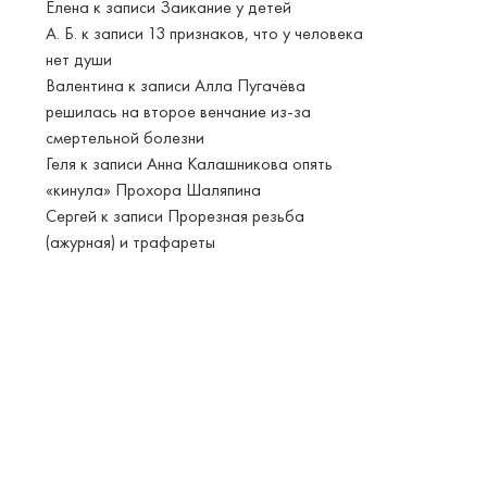
Елена
к записи
Заикание у детей
А. Б.
к записи
13 признаков, что у человека
нет души
Валентина
к записи
Алла Пугачёва
решилась на второе венчание из-за
смертельной болезни
Геля
к записи
Анна Калашникова опять
«кинула» Прохора Шаляпина
Сергей
к записи
Прорезная резьба
(ажурная) и трафареты