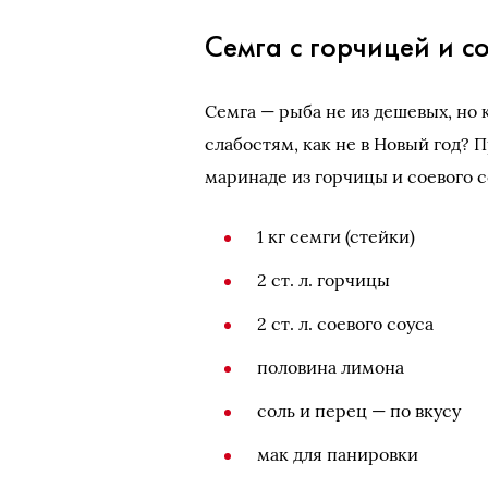
Семга с горчицей и с
Семга — рыба не из дешевых, но
слабостям, как не в Новый год? 
маринаде из горчицы и соевого с
1 кг семги (стейки)
2 ст. л. горчицы
2 ст. л. соевого соуса
половина лимона
соль и перец — по вкусу
мак для панировки