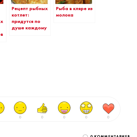
Рецепт рыбных
Рыба в кляре из
котлет:
молока
ых
придутся по
душе каждому
ов
0
0
0
0
0
0 КОММЕНТАРИЕВ