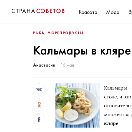
Красота
Мода
З
РЫБА, МОРЕПРОДУКТЫ
Кальмары в кляре
Анастасия
16 мая
Кальмары —
столе, и эт
относительн
множество р
кляре
.