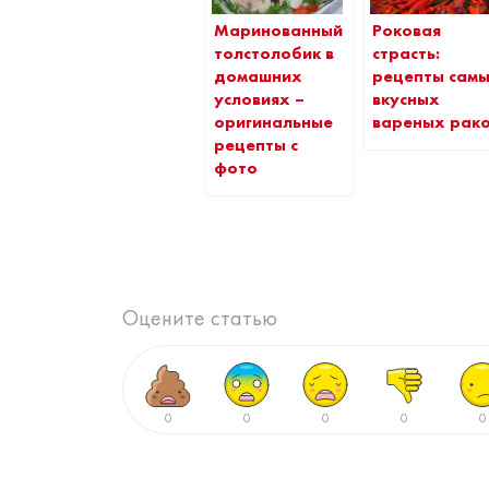
Маринованный
Роковая
толстолобик в
страсть:
домашних
рецепты сам
условиях –
вкусных
оригинальные
вареных рак
рецепты с
фото
Оцените статью
0
0
0
0
0