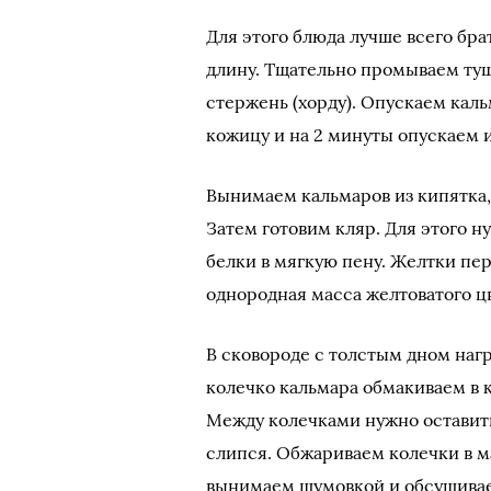
Для этого блюда лучше всего бра
длину. Тщательно промываем туш
стержень (хорду). Опускаем каль
кожицу и на 2 минуты опускаем 
Вынимаем кальмаров из кипятка,
Затем готовим кляр. Для этого ну
белки в мягкую пену. Желтки пер
однородная масса желтоватого цв
В сковороде с толстым дном наг
колечко кальмара обмакиваем в к
Между колечками нужно оставить
слипся. Обжариваем колечки в ма
вынимаем шумовкой и обсушива