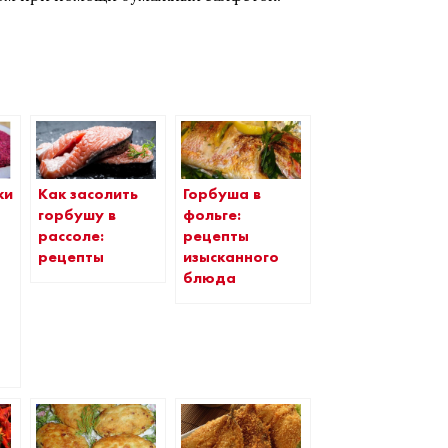
ки
Как засолить
Горбуша в
а
горбушу в
фольге:
рассоле:
рецепты
рецепты
изысканного
блюда