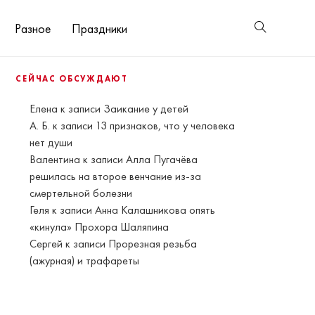
Разное
Праздники
СЕЙЧАС ОБСУЖДАЮТ
Елена
к записи
Заикание у детей
А. Б.
к записи
13 признаков, что у человека
нет души
Валентина
к записи
Алла Пугачёва
решилась на второе венчание из-за
смертельной болезни
Геля
к записи
Анна Калашникова опять
«кинула» Прохора Шаляпина
Сергей
к записи
Прорезная резьба
(ажурная) и трафареты