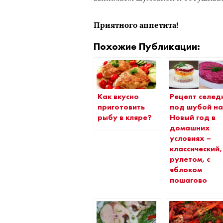
Приятного аппетита!
Похожие Публикации:
Как вкусно
Рецепт селед
приготовить
под шубой н
рыбу в кляре?
Новый год в
домашних
условиях –
классический,
рулетом, с
яблоком
пошагово