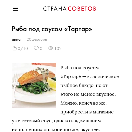
Красота
Рыба под соусом «Тартар»
Мода
Звезды
anna
20 декабря
Гороскопы
0/10
0
102
Здоровье
Психология
Рыба под соусом
Хобби
«Тартар» — классическое
Разное
рыбное блюдо, но от
Праздники
этого не менее вкусное.
Можно, конечно же,
приобрести в магазине
уже готовый соус, однако в «домашнем
исполнении» он, конечно же, вкуснее.