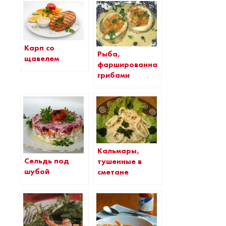
Карп со
Рыба,
щавелем
фаршированная
грибами
Кальмары,
Сельдь под
тушенные в
шубой
сметане