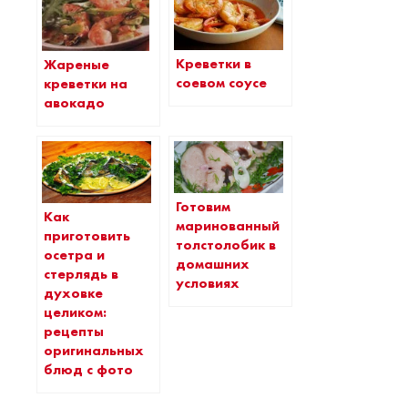
Креветки в
Жареные
соевом соусе
креветки на
авокадо
Готовим
Как
маринованный
приготовить
толстолобик в
осетра и
домашних
стерлядь в
условиях
духовке
целиком:
рецепты
оригинальных
блюд с фото