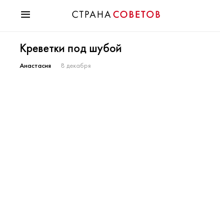
Красота
Креветки под шубой
Мода
Звезды
Анастасия
8 декабря
Гороскопы
Здоровье
Психология
Хобби
Разное
Праздники