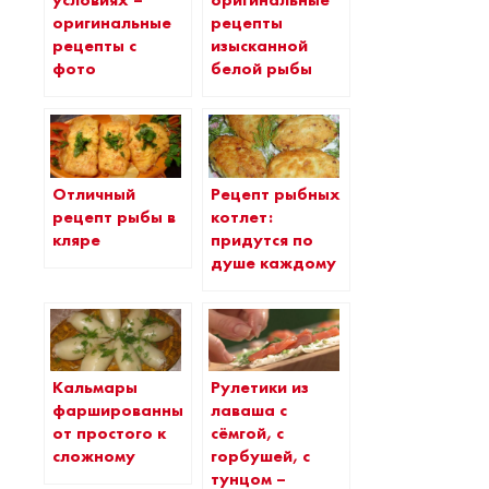
условиях –
оригинальные
оригинальные
рецепты
рецепты с
изысканной
фото
белой рыбы
Отличный
Рецепт рыбных
рецепт рыбы в
котлет:
кляре
придутся по
душе каждому
Кальмары
Рулетики из
фаршированные:
лаваша с
от простого к
сёмгой, с
сложному
горбушей, с
тунцом –