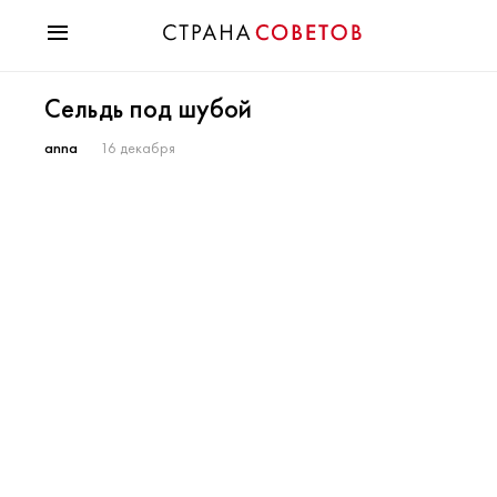
Красота
Сельдь под шубой
Мода
Звезды
anna
16 декабря
Гороскопы
Здоровье
Психология
Хобби
Разное
Праздники