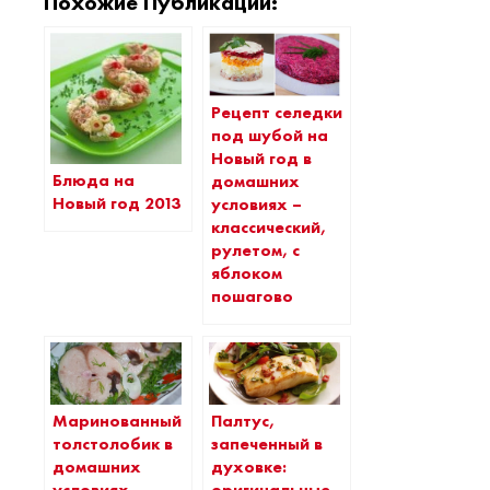
Похожие Публикации:
Рецепт селедки
под шубой на
Новый год в
Блюда на
домашних
Новый год 2013
условиях –
классический,
рулетом, с
яблоком
пошагово
Маринованный
Палтус,
толстолобик в
запеченный в
домашних
духовке: