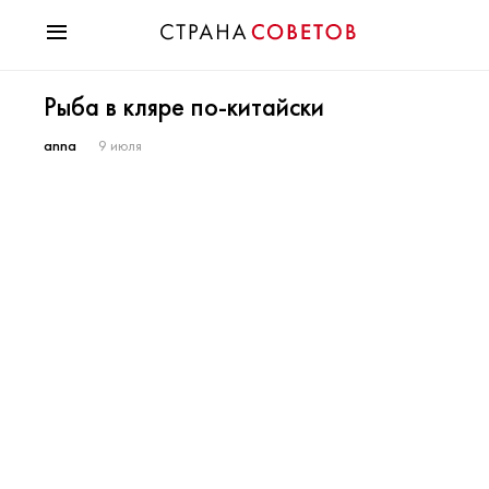
Красота
Рыба в кляре по-китайски
Мода
Звезды
anna
9 июля
Гороскопы
Здоровье
Психология
Хобби
Разное
Праздники