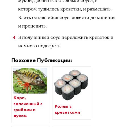
мукой, добавить 3 ст. ложки соуса, в
котором тушились креветки, и размешать.
Влить оставшийся соус, довести до кипения
и процедить.
В полученный соус переложить креветок и
немного подогреть.
Похожие Публикации:
Карп,
запеченный с
Роллы с
грибами и
креветками
луком