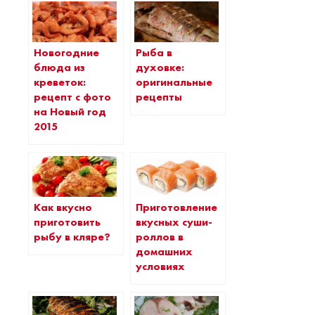
Новогодние
Рыба в
блюда из
духовке:
креветок:
оригинальные
рецепт с фото
рецепты
на Новый год
2015
Как вкусно
Приготовление
приготовить
вкусных суши-
рыбу в кляре?
роллов в
домашних
условиях