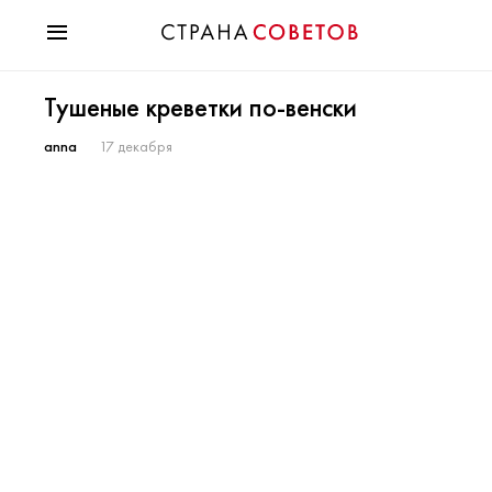
Красота
Тушеные креветки по-венски
Мода
Звезды
anna
17 декабря
Гороскопы
Здоровье
Психология
Хобби
Разное
Праздники