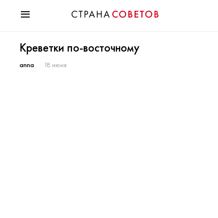
Красота
Креветки по-восточному
Мода
Звезды
anna
18 июня
Гороскопы
Здоровье
Психология
Хобби
Разное
Праздники