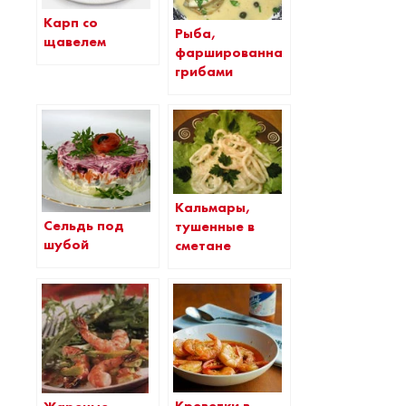
Карп со
Рыба,
щавелем
фаршированная
грибами
Кальмары,
Сельдь под
тушенные в
шубой
сметане