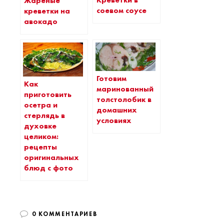
Креветки в
Жареные
соевом соусе
креветки на
авокадо
Готовим
Как
маринованный
приготовить
толстолобик в
осетра и
домашних
стерлядь в
условиях
духовке
целиком:
рецепты
оригинальных
блюд с фото
0 КОММЕНТАРИЕВ