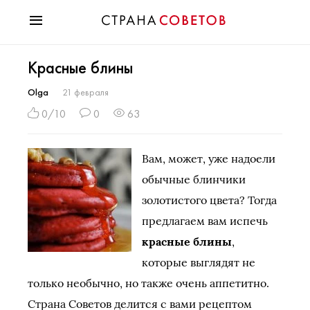
Красота
Красные блины
Мода
Звезды
Olga
21 февраля
Гороскопы
0/10
0
63
Здоровье
Психология
Вам, может, уже надоели
Хобби
обычные блинчики
Разное
золотистого цвета? Тогда
Праздники
предлагаем вам испечь
красные блины
,
которые выглядят не
только необычно, но также очень аппетитно.
Страна Советов делится с вами рецептом