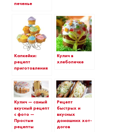
печенье
Капкейки:
Кулич в
рецепт
хлебопечке
приготовления
Кулич — самый
Рецепт
вкусный рецепт
быстрых и
с фото —
вкусных
Простые
домашних хот-
рецепты
догов