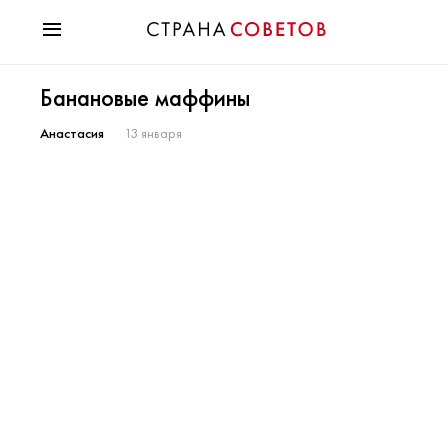
Красота
Банановые маффины
Мода
Звезды
Анастасия
13 января
Гороскопы
Здоровье
Психология
Хобби
Разное
Праздники