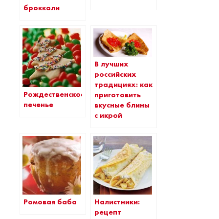
брокколи
В лучших
российских
традициях: как
Рождественское
приготовить
печенье
вкусные блины
с икрой
Ромовая баба
Налистники:
рецепт