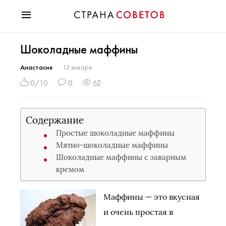
Красота
Шоколадные маффины
Мода
Звезды
Анастасия
13 января
Гороскопы
0/10
0
62
Здоровье
Психология
Содержание
Хобби
Простые шоколадные маффины
Разное
Мятно-шоколадные маффины
Праздники
Шоколадные маффины с заварным
кремом
Маффины — это вкусная
и очень простая в