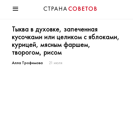
Красота
Тыква в духовке, запеченная
Мода
кусочками или целиком с яблоками,
Звезды
курицей, мясным фаршем,
Гороскопы
творогом, рисом
Здоровье
Психология
Алла Трофимова
21 июля
Хобби
Разное
Праздники