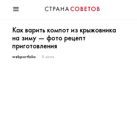
Красота
Как варить компот из крыжовника
Мода
на зиму — фото рецепт
Звезды
приготовления
Гороскопы
Здоровье
webportfolio
8 июля
Психология
Хобби
Разное
Праздники