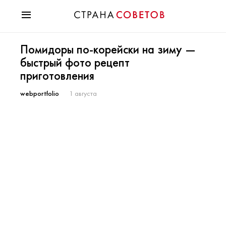
Красота
Помидоры по-корейски на зиму —
Мода
быстрый фото рецепт
Звезды
приготовления
Гороскопы
Здоровье
webportfolio
1 августа
Психология
Хобби
Разное
Праздники