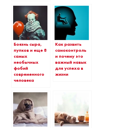
Боязнь сыра,
Как развить
пупков и еще 8
самоконтроль
самых
и почему это
необычных
важный навык
фобий
для успеха в
современного
жизни
человека