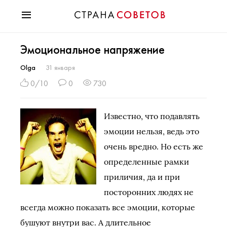
Красота
Эмоциональное напряжение
Мода
Звезды
Olga
31 января
Гороскопы
0/10
0
730
Здоровье
Психология
Известно, что подавлять
Хобби
эмоции нельзя, ведь это
Разное
очень вредно. Но есть же
Праздники
определенные рамки
приличия, да и при
посторонних людях не
всегда можно показать все эмоции, которые
бушуют внутри вас. А длительное