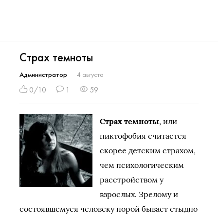
Страх темноты
Администратор
4 августа
0/10
1
59
Страх темноты
, или
никтофобия считается
скорее детским страхом,
чем психологическим
расстройством у
взрослых. Зрелому и
состоявшемуся человеку порой бывает стыдно