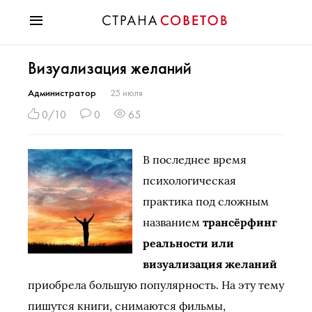
Красота
Визуализация желаний
Мода
Звезды
Администратор
25 июля
Гороскопы
0/10
0
65
Здоровье
Психология
В последнее время
Хобби
психологическая
Разное
практика под сложным
Праздники
названием
трансёрфинг
реальности или
визуализация желаний
приобрела большую популярность. На эту тему
пишутся книги, снимаются фильмы,