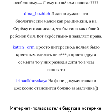
особенному….. Я ему по щАкАм надовал????
dina_bozhich
Я давно думаю, что
биологически малой как раз Димкин, а на
Серёжу его записали, чтобы типа как общий
ребенок был. Вот «крёстный» и заявляет права.
katrin_erm
Просто интересно,а нельзя было
крестным сделать не е***,а просто друга
семьи?а то у них развод,а дитя то в чем
виновато
irinaolkhovskaya
На фоне документалки о
Джексоне становится боязно за мальчика(((
Интернет-пользователи бьются в истерике