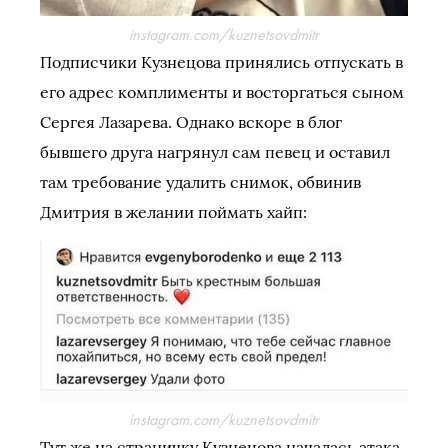
instagram.com/kuznetsovdmitr
Подписчики Кузнецова принялись отпускать в
его адрес комплименты и восторгаться сыном
Сергея Лазарева. Однако вскоре в блог
бывшего друга нагрянул сам певец и оставил
там требование удалить снимок, обвинив
Дмитрия в желании поймать хайп:
instagram.com/kuznetsovdmitr
Тут же на страничку Кузнецова началась атака