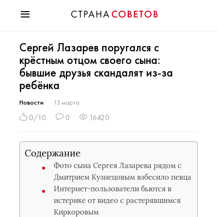
Красота
Сергей Лазарев поругался с
Мода
крёстным отцом своего сына:
Звезды
бывшие друзья скандалят из-за
Гороскопы
ребёнка
Здоровье
Психология
Новости
13 марта
Хобби
0/10
0
16420
Разное
Праздники
Содержание
Фото сына Сергея Лазарева рядом с
Дмитрием Кузнецовым взбесило певца
Интернет-пользователи бьются в
истерике от видео с растерявшимся
Киркоровым