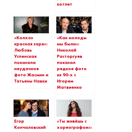
котлет
«Колхоз
«Как молоды
красная заря»:
мы были»:
Любовь
Николай
Успенская
Расторгуев
показала
показал
неудачное
редкое фото
фото Жасмин и
из 90-х с
Татьяны Навки
Игорем
Матвиенко
Егор
«Ты живёшь с
Кончаловский
хореографом»: