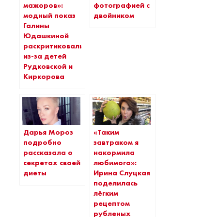
мажоров»:
фотографией с
модный показ
двойником
Галины
Юдашкиной
раскритиковали
из-за детей
Рудковской и
Киркорова
Дарья Мороз
«Таким
подробно
завтраком я
рассказала о
накормила
секретах своей
любимого»:
диеты
Ирина Слуцкая
поделилась
лёгким
рецептом
рубленых