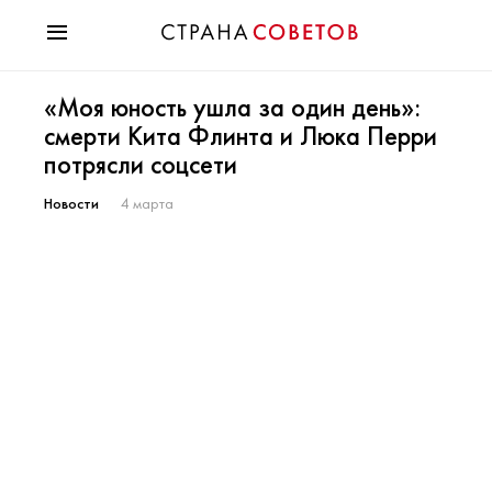
Красота
«Моя юность ушла за один день»:
Мода
смерти Кита Флинта и Люка Перри
Звезды
потрясли соцсети
Гороскопы
Здоровье
Новости
4 марта
Психология
Хобби
Разное
Праздники