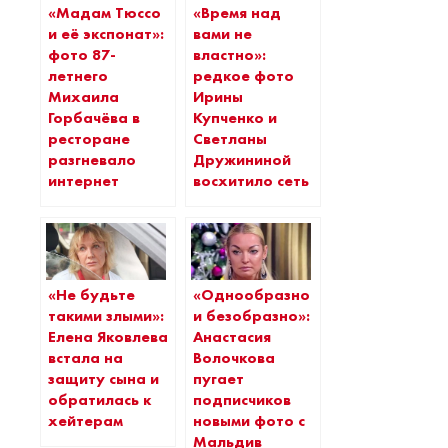
«Мадам Тюссо
«Время над
и её экспонат»:
вами не
фото 87-
властно»:
летнего
редкое фото
Михаила
Ирины
Горбачёва в
Купченко и
ресторане
Светланы
разгневало
Дружининой
интернет
восхитило сеть
«Не будьте
«Однообразно
такими злыми»:
и безобразно»:
Елена Яковлева
Анастасия
встала на
Волочкова
защиту сына и
пугает
обратилась к
подписчиков
хейтерам
новыми фото с
Мальдив