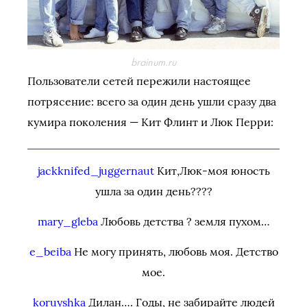
brainum.ru
Пользователи сетей пережили настоящее
потрясение: всего за один день ушли сразу два
кумира поколения — Кит Флинт и Люк Перри:
jackknifed_juggernaut
Кит,Люк-моя юность
ушла за один день????
mary_gleba
Любовь детства ? земля пухом…
e_beiba
Не могу принять, любовь моя. Детство
мое.
koruyshka
Дилан…. Годы, не забирайте людей