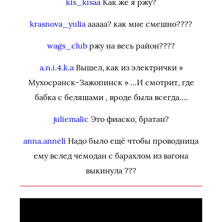
kis_kisaa
Как же я ржу?
krasnova_yulia
ааааа? как мне смешно????
wags_club
ржу на весь район????
a.n.i.4.k.a
Вышел, как из электрички »
Мухосранск-Зажопинск » …И смотрит, где
бабка с беляшами , вроде была всегда….
juliemalic
Это фиаско, братан?
anna.anneli
Надо было ещё чтобы проводница
ему вслед чемодан с барахлом из вагона
выкинула ???