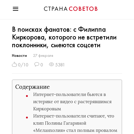
Красота
В поисках фанатов: с Филиппа
Мода
Киркорова, которого не встретили
Звезды
поклонники, смеются соцсети
Гороскопы
Здоровье
Новости
27 февраля
Психология
0/10
0
5381
Хобби
Разное
Содержание
Праздники
Интернет-пользователи бьются в
истерике от видео с растерявшимся
Киркоровым
Интернет-пользователи считают, что
клип Полины Гагариной
«Меланхолия» стал полным провалом