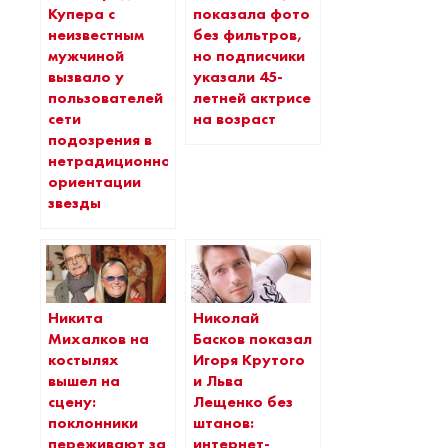
Купера с
показала фото
неизвестным
без фильтров,
мужчиной
но подписчики
вызвало у
указали 45-
пользователей
летней актрисе
сети
на возраст
подозрения в
нетрадиционной
ориентации
звезды
Никита
Николай
Михалков на
Басков показал
костылях
Игоря Крутого
вышел на
и Льва
сцену:
Лещенко без
поклонники
штанов:
переживают за
интернет-