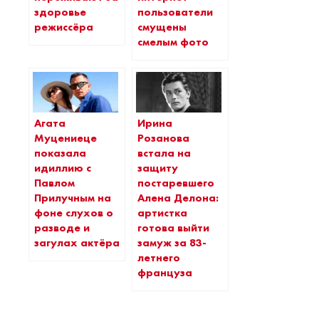
здоровье
пользователи
режиссёра
смущены
смелым фото
Агата
Ирина
Муцениеце
Розанова
показала
встала на
идиллию с
защиту
Павлом
постаревшего
Прилучным на
Алена Делона:
фоне слухов о
артистка
разводе и
готова выйти
загулах актёра
замуж за 83-
летнего
француза